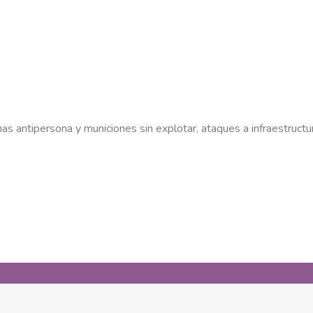
as antipersona y municiones sin explotar, ataques a infraestructu
Nosotros
Trabaja con nosotros
Español